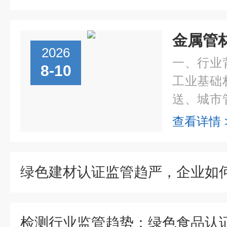
2026
一、行业
8-10
工业基础
送、城市
备、航空
查看详情 
域。据中
计，2025..