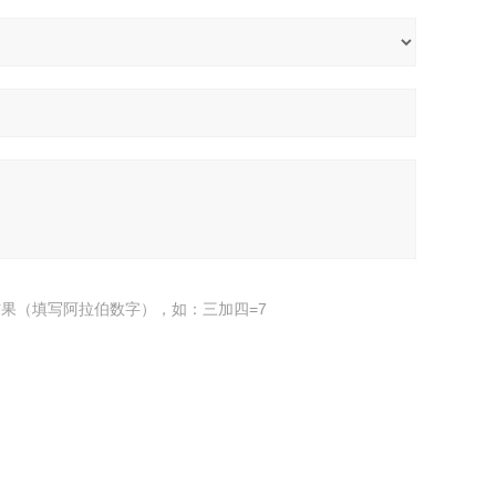
果（填写阿拉伯数字），如：三加四=7