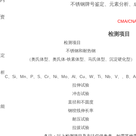
不锈钢牌号鉴定、元素分析、
资
CMA/CN
检测项目
检测项目
不锈钢和耐热钢
鉴定
（
奥氏体型、
奥氏体-铁素体型、
马氏体型、
沉淀硬化型
）
分析
C、Si、Mn、P、S、Cr、Ni、Mo、Al、Cu、W、Ti、Nb、V、、B、A
拉伸试验
冲击试验
直径和不圆度
性能
钢绞线伸长率
耐压试验
拉拔试验