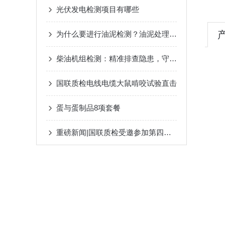
光伏发电检测项目有哪些
为什么要进行油泥检测？油泥处理的方法又是什么？
柴油机组检测：精准排查隐患，守护应急供电生命线
国联质检电线电缆大鼠啃咬试验直击
蛋与蛋制品8项套餐
重磅新闻|国联质检受邀参加第四届检验检测行业高质量大会