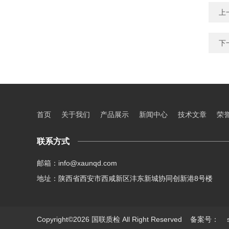
上
下
首页
关于我们
产品展示
新闻中心
技术文章
荣
联系方式
邮箱：info@xaunqd.com
地址：陕西省西安市西咸新区沣东新城协同创新港8号楼
Copyright©2026 国联质检 All Right Reserved
备案号：